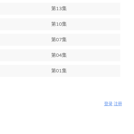
第13集
第10集
第07集
第04集
第01集
登录
注册
换一换
爱吃拉面的小泉同学
RErideD跨越时空的德里达