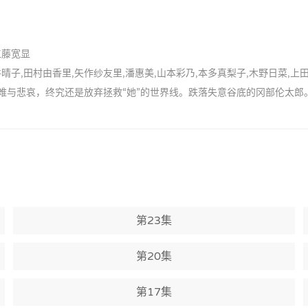
工藤宽显
井晴子,田村由香里,矢作纱友里,潘惠美,山本彩乃,本多真梨子,木野日菜,上
无数的苦难与悲哀，终究还是放弃拯救“她”的世界线。跌落失意谷底的冈部伦
第23集
第20集
第17集