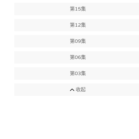
第15集
第12集
第09集
第06集
第03集
收起
相关推荐
博多豚骨拉面团
比宇宙更遥远的地方