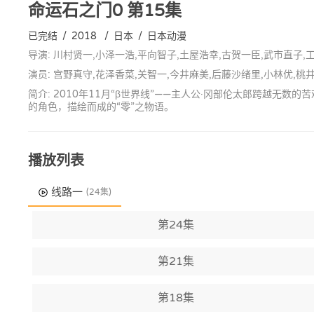
命运石之门0
第15集
已完结
/
2018
/
日本
/
日本动漫
导演: 川村贤一,小泽一浩,平向智子,土屋浩幸,古贺一臣,武市直子,
演员: 宫野真守,花泽香菜,关智一,今井麻美,后藤沙绪里,小林优,桃
简介: 2010年11月“β世界线”——主人公·冈部伦太郎跨越
的角色，描绘而成的“零”之物语。
播放列表
线路一
(24集)
第24集
第21集
第18集