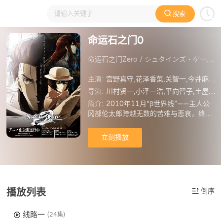
搜索
大家在看
日本动漫
国产动漫
欧美动漫
动漫电影
命运石之门0
命运石之门Zero / シュタインズ・ゲート ゼロ
主演:
宫野真守,花泽香菜,关智一,今井麻美,后藤沙绪里,小林优,桃井晴子,田村由香里,矢作纱友里,潘惠美,山本彩乃,本多真梨子,木野日菜,上田耀司
导演:
川村贤一,小泽一浩,平向智子,土屋浩幸,古贺一臣,武市直子,工藤宽显
简介:
2010年11月“β世界线”——主人公·
冈部伦太郎跨越无数的苦难与悲哀，终究
还是放弃拯救“她”的世界线。跌落失意谷
底的冈部伦太郎。担心着他的同伴们。没
立刻播放
能得到拯救的“她”将会变得如何？迎来新
的角色，描绘而成的“零”之物语。
播放列表
倒序
线路一
(24集)