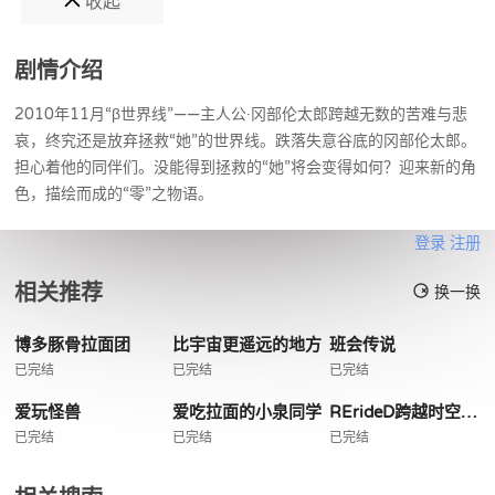
收起
剧情介绍
2010年11月“β世界线”——主人公·冈部伦太郎跨越无数的苦难与悲
哀，终究还是放弃拯救“她”的世界线。跌落失意谷底的冈部伦太郎。
担心着他的同伴们。没能得到拯救的“她”将会变得如何？迎来新的角
色，描绘而成的“零”之物语。
登录
注册
相关推荐
换一换
博多豚骨拉面团
比宇宙更遥远的地方
班会传说
已完结
已完结
已完结
爱玩怪兽
爱吃拉面的小泉同学
RErideD跨越时空的德里达
已完结
已完结
已完结