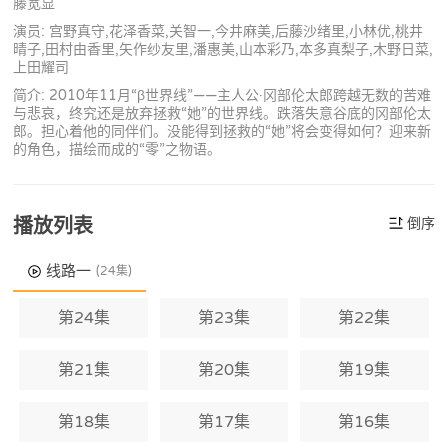
藤宽显
演员: 宫野真守,花泽香菜,关智一,今井麻美,后藤沙绪里,小林优,桃井
晴子,田村由香里,矢作纱友里,潘惠美,山本彩乃,本多真梨子,木野日菜,
上田耀司
简介: 2010年11月“β世界线”——主人公·冈部伦太郎跨越无数的苦难
与悲哀，终究还是放弃拯救“她”的世界线。跌落失意谷底的冈部伦太
郎。担心着他的同伴们。没能得到拯救的“她”将会变得如何？迎来新
的角色，描绘而成的“零”之物语。
播放列表
倒序
线路一
(24集)
第24集
第23集
第22集
第21集
第20集
第19集
第18集
第17集
第16集