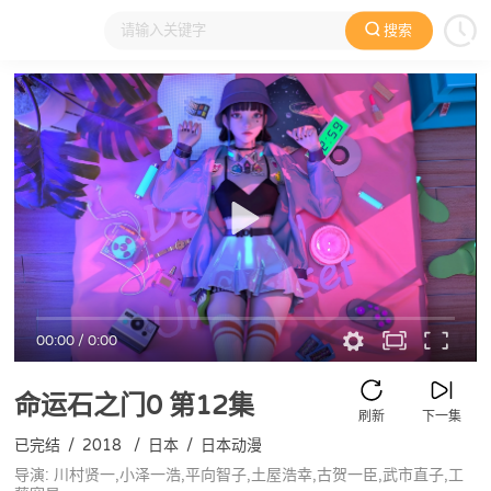
搜索
大家在看
日本动漫
国产动漫
欧美动漫
动漫电影
00:00
/
0:00
命运石之门0
第12集
刷新
下一集
已完结
/
2018
/
日本
/
日本动漫
导演: 川村贤一,小泽一浩,平向智子,土屋浩幸,古贺一臣,武市直子,工