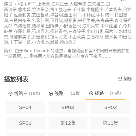
演员: 小松未可子,上坂堇,江原正士,大塚芳忠,三矢雄二,日
高法子,悠木碧,竹达彩奈,古川登志夫,千叶繁,中尾隆圣,若本规夫,日笠
阳子,佐藤聪美,玄田哲章,神谷明,金田朋子,小林优,中村悠一,杉田智
和,三瓶由布子,名冢佳织,下野纮,梶裕贵,兴梠里美,矢岛晶子,森久保祥
太郎,鸟海浩辅,诸星堇,田所梓,小野坂昌也,浪川大辅,中村绘里子,今井
麻美,齐藤壮马,石川界人,德井青空,三森铃子,小山力也,高木涉,水树奈
奈,能登麻美子,乡田穗积,银河万丈,小山茉美,三石琴乃,速水奖,中田让
治,山下诚一郎,小仓唯,水濑祈,桧山修之
简介: 由于King Records的疏忽，电视动画和第3季同时开展的梦想
土崩瓦解……到底两人能在动画播放之前幸存下来吗……
播放列表
倒序
线路一
线路三
线路二
(16集)
(16集)
(12集)
SP04
SP03
SP02
SP01
第12集
第11集