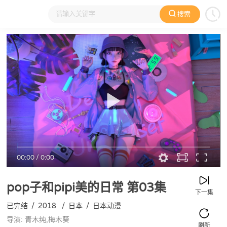
搜索
大家在看
日本动漫
国产动漫
欧美动漫
动漫电影
00:00
/
0:00
pop子和pipi美的日常
第03集
下一集
已完结
/
2018
/
日本
/
日本动漫
导演: 青木纯,梅木葵
刷新