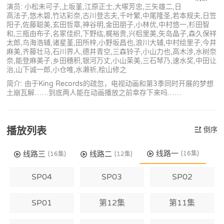
演员: 小松未可子,上坂堇,江原正士,大塚芳忠,三矢雄二,日
高法子,悠木碧,竹达彩奈,古川登志夫,千叶繁,中尾隆圣,若本规夫,日笠
阳子,佐藤聪美,玄田哲章,神谷明,金田朋子,小林优,中村悠一,杉田智
和,三瓶由布子,名冢佳织,下野纮,梶裕贵,兴梠里美,矢岛晶子,森久保祥
太郎,鸟海浩辅,诸星堇,田所梓,小野坂昌也,浪川大辅,中村绘里子,今井
麻美,齐藤壮马,石川界人,德井青空,三森铃子,小山力也,高木涉,水树奈
奈,能登麻美子,乡田穗积,银河万丈,小山茉美,三石琴乃,速水奖,中田让
治,山下诚一郎,小仓唯,水濑祈,桧山修之
简介: 由于King Records的疏忽，电视动画和第3季同时开展的梦想
土崩瓦解……到底两人能在动画播放之前幸存下来吗……
播放列表
倒序
线路一
线路三
线路二
(16集)
(16集)
(12集)
SP04
SP03
SP02
SP01
第12集
第11集