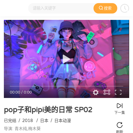
搜索
大家在看
日本动漫
国产动漫
欧美动漫
动漫电影
00:00
/
0:00
pop子和pipi美的日常
SP02
下一集
已完结
/
2018
/
日本
/
日本动漫
导演: 青木纯,梅木葵
刷新