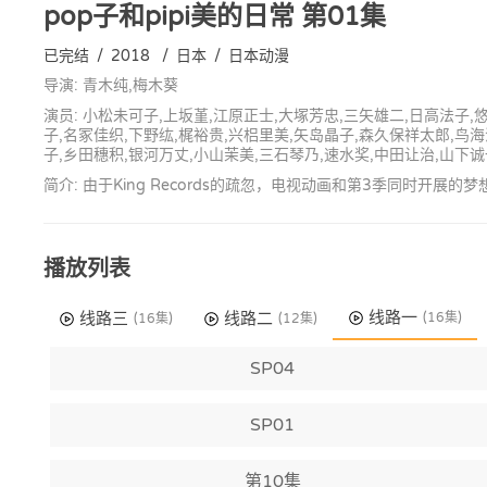
pop子和pipi美的日常
第01集
已完结
/
2018
/
日本
/
日本动漫
导演: 青木纯,梅木葵
演员: 小松未可子,上坂堇,江原正士,大塚芳忠,三矢雄二,日高法子,
子,名冢佳织,下野纮,梶裕贵,兴梠里美,矢岛晶子,森久保祥太郎,鸟
子,乡田穗积,银河万丈,小山茉美,三石琴乃,速水奖,中田让治,山下诚
简介: 由于King Records的疏忽，电视动画和第3季同时开
播放列表
线路一
线路三
线路二
(16集)
(16集)
(12集)
SP04
SP01
第10集