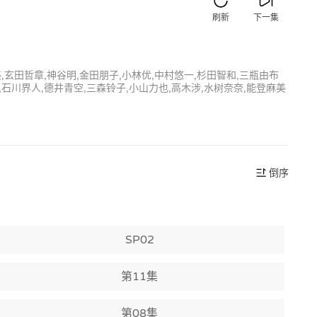
刷新
下一集
美,玄田哲章,神谷明,金田朋子,小林优,中村悠一,杉田智和,三瓶由布
,石川界人,德井青空,三森铃子,小山力也,高木涉,水树奈奈,能登麻美
倒序
SP02
第11集
第08集