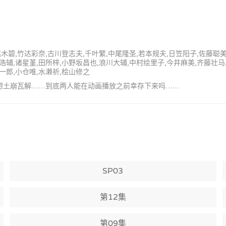
悠木碧,竹达彩奈,古川登志夫,千叶繁,中尾隆圣,若本规夫,日笠阳子,佐藤聪
海浩辅,诸星堇,田所梓,小野坂昌也,浪川大辅,中村绘里子,今井麻美,齐藤壮马
一郎,小仓唯,水濑祈,桧山修之
展的梦想土崩瓦解……到底两人能在动画播放之前幸存下来吗……
SP03
第12集
第09集