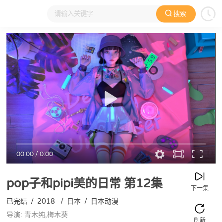
搜索
大家在看
日本动漫
国产动漫
欧美动漫
动漫电影
00:00
/
0:00
pop子和pipi美的日常
第12集
下一集
已完结
/
2018
/
日本
/
日本动漫
导演: 青木纯,梅木葵
刷新