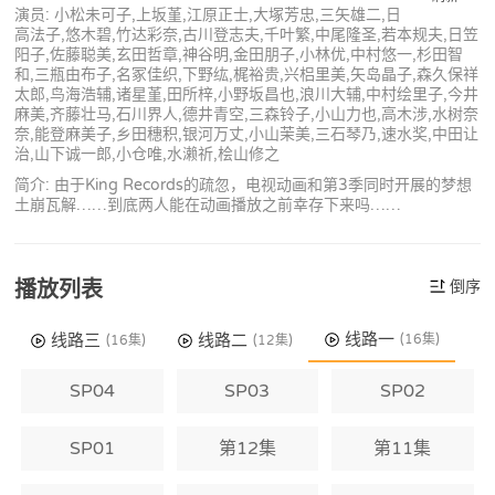
演员: 小松未可子,上坂堇,江原正士,大塚芳忠,三矢雄二,日
高法子,悠木碧,竹达彩奈,古川登志夫,千叶繁,中尾隆圣,若本规夫,日笠
阳子,佐藤聪美,玄田哲章,神谷明,金田朋子,小林优,中村悠一,杉田智
和,三瓶由布子,名冢佳织,下野纮,梶裕贵,兴梠里美,矢岛晶子,森久保祥
太郎,鸟海浩辅,诸星堇,田所梓,小野坂昌也,浪川大辅,中村绘里子,今井
麻美,齐藤壮马,石川界人,德井青空,三森铃子,小山力也,高木涉,水树奈
奈,能登麻美子,乡田穗积,银河万丈,小山茉美,三石琴乃,速水奖,中田让
治,山下诚一郎,小仓唯,水濑祈,桧山修之
简介: 由于King Records的疏忽，电视动画和第3季同时开展的梦想
土崩瓦解……到底两人能在动画播放之前幸存下来吗……
播放列表
倒序
线路一
线路三
线路二
(16集)
(16集)
(12集)
SP04
SP03
SP02
SP01
第12集
第11集