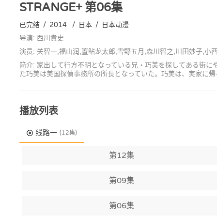
STRANGE+
第06集
已完结
/
2014
/
日本
/
日本动漫
导演: 西川貴史
演员: 关智一,福山润,置鲇龙太郎,雪野五月,森川智之,川田妙子,小
简介: 家出して行方不明となっている兄・巧美を探してある街
た巧美は美国探偵事務所の所長となっていた。巧美は、実家に帰
播放列表
线路一
(12集)
第12集
第09集
第06集