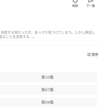
刷新
下一集
と決意する恒だったが、あっさり見つけてしまう。しかし再会し
座ることを決意する…。
倒序
第10集
第07集
第04集