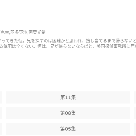
西克幸,羽多野涉,斋贺光希
にやってきた恒。兄を探すのは困難かと思われ、捜し当てるまで帰らない
る気配は全くない。恒は、兄が帰らないならばと、美国探偵事務所に居
第11集
第08集
第05集