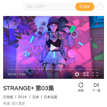
搜索
大家在看
日本动漫
国产动漫
欧美动漫
动漫电影
00:00
/
0:00
STRANGE+
第03集
刷新
下一集
已完结
/
2014
/
日本
/
日本动漫
导演: 西川貴史