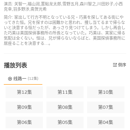
演员: 关智一,福山润,置鲇龙太郎,雪野五月,森川智之,川田妙子,小西
克幸,羽多野涉,斋贺光希
简介: 家出して行方不明となっている兄・巧美を探してある街にや
ってきた恒。兄を探すのは困難かと思われ、捜し当てるまで帰らな
いと決意する恒だったが、あっさり見つけてしまう。しかし再会し
た巧美は美国探偵事務所の所長となっていた。巧美は、実家に帰る
気配は全くない。恒は、兄が帰らないならばと、美国探偵事務所に
居座ることを決意する…。
播放列表
倒序
线路一
(12集)
第12集
第11集
第10集
第09集
第08集
第07集
第06集
第05集
第04集