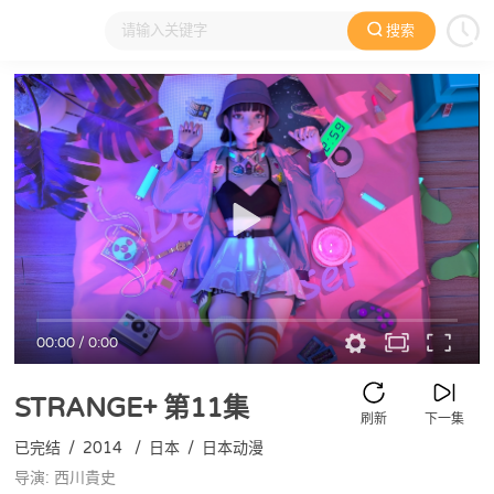
搜索
大家在看
日本动漫
国产动漫
欧美动漫
动漫电影
00:00
/
0:00
STRANGE+
第11集
刷新
下一集
已完结
/
2014
/
日本
/
日本动漫
导演: 西川貴史