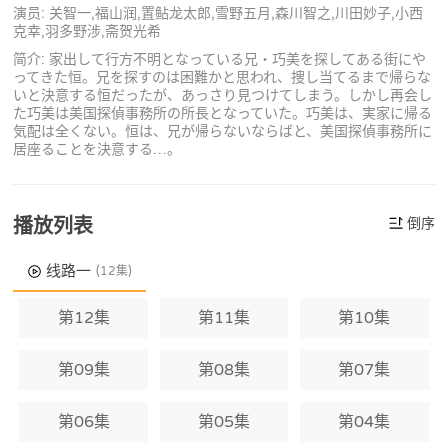
演员: 关智一,福山润,置鲇龙太郎,雪野五月,森川智之,川田妙子,小西
克幸,羽多野涉,斋贺光希
简介: 家出して行方不明となっている兄・巧美を探してある街にや
ってきた恒。兄を探すのは困難かと思われ、捜し当てるまで帰らな
いと決意する恒だったが、あっさり見つけてしまう。しかし再会し
た巧美は美国探偵事務所の所長となっていた。巧美は、実家に帰る
気配は全くない。恒は、兄が帰らないならばと、美国探偵事務所に
居座ることを決意する…。
播放列表
倒序
线路一
(12集)
第12集
第11集
第10集
第09集
第08集
第07集
第06集
第05集
第04集