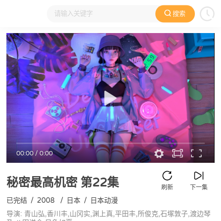
搜索
大家在看
日本动漫
国产动漫
欧美动漫
动漫电影
00:00
/
0:00
秘密最高机密
第22集
刷新
下一集
已完结
/
2008
/
日本
/
日本动漫
导演: 青山弘,香川丰,山冈实,渊上真,平田丰,所俊克,石塚敦子,渡边琴