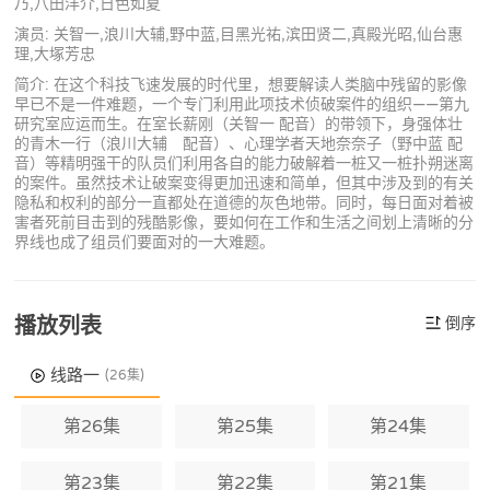
乃,八田洋介,日色如夏
演员: 关智一,浪川大辅,野中蓝,目黑光祐,滨田贤二,真殿光昭,仙台惠
理,大塚芳忠
简介: 在这个科技飞速发展的时代里，想要解读人类脑中残留的影像
早已不是一件难题，一个专门利用此项技术侦破案件的组织——第九
研究室应运而生。在室长薪刚（关智一 配音）的带领下，身强体壮
的青木一行（浪川大辅 配音）、心理学者天地奈奈子（野中蓝 配
音）等精明强干的队员们利用各自的能力破解着一桩又一桩扑朔迷离
的案件。虽然技术让破案变得更加迅速和简单，但其中涉及到的有关
隐私和权利的部分一直都处在道德的灰色地带。同时，每日面对着被
害者死前目击到的残酷影像，要如何在工作和生活之间划上清晰的分
界线也成了组员们要面对的一大难题。
播放列表
倒序
线路一
(26集)
第26集
第25集
第24集
第23集
第22集
第21集