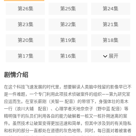
酷影像，要如何在工作和生活之间划上清
晰的分界线也成了组员们要面对的一大难
第26集
第25集
第24集
题。
第23集
第22集
第21集
第20集
第19集
第18集
第17集
第16集
展开
剧情介绍
在这个科技飞速发展的时代里，想要解读人类脑中残留的影像早已不
是一件难题，一个专门利用此项技术侦破案件的组织——第九研究室
应运而生。在室长薪刚（关智一 配音）的带领下，身强体壮的青木
一行（浪川大辅 配音）、心理学者天地奈奈子（野中蓝 配音）等
精明强干的队员们利用各自的能力破解着一桩又一桩扑朔迷离的案
件。虽然技术让破案变得更加迅速和简单，但其中涉及到的有关隐私
和权利的部分一直都处在道德的灰色地带。同时，每日面对着被害者