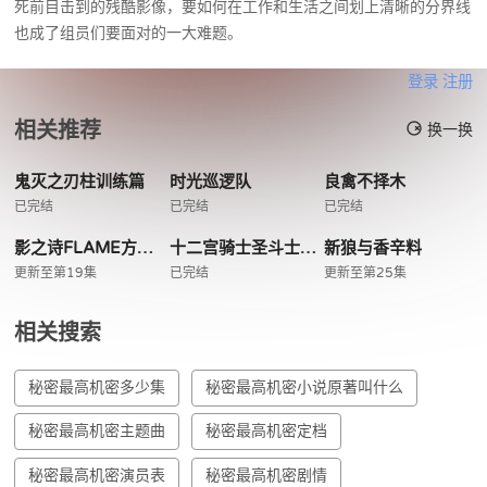
死前目击到的残酷影像，要如何在工作和生活之间划上清晰的分界线
也成了组员们要面对的一大难题。
登录
注册
相关推荐
换一换
鬼灭之刃柱训练篇
时光巡逻队
良禽不择木
已完结
已完结
已完结
影之诗FLAME方舟篇
十二宫骑士圣斗士星矢第二季Part2
新狼与香辛料
更新至第19集
已完结
更新至第25集
相关搜索
秘密最高机密多少集
秘密最高机密小说原著叫什么
秘密最高机密主题曲
秘密最高机密定档
秘密最高机密演员表
秘密最高机密剧情