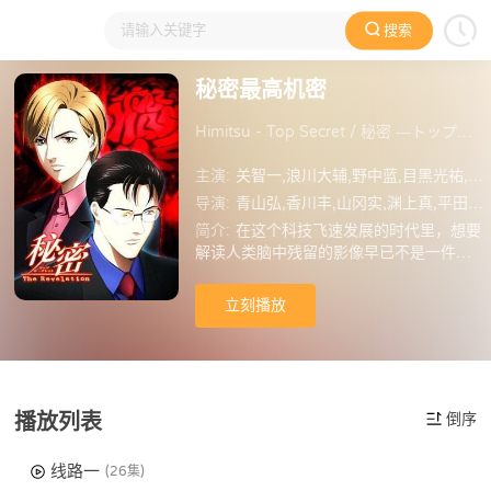
搜索
大家在看
日本动漫
国产动漫
欧美动漫
动漫电影
秘密最高机密
Himitsu - Top Secret / 秘密 ―トップ・シークレット― / 秘密：最高机密
主演:
关智一,浪川大辅,野中蓝,目黑光祐,滨田贤二,真殿光昭,仙台惠理,大塚芳忠
导演:
青山弘,香川丰,山冈实,渊上真,平田丰,所俊克,石塚敦子,渡边琴乃,八田洋介,日色如夏
简介:
在这个科技飞速发展的时代里，想要
解读人类脑中残留的影像早已不是一件难
题，一个专门利用此项技术侦破案件的组
织——第九研究室应运而生。在室长薪刚
立刻播放
（关智一 配音）的带领下，身强体壮的青
木一行（浪川大辅　配音）、心理学者天
地奈奈子（野中蓝 配音）等精明强干的队
员们利用各自的能力破解着一桩又一桩扑
朔迷离的案件。虽然技术让破案变得更加
播放列表
倒序
迅速和简单，但其中涉及到的有关隐私和
权利的部分一直都处在道德的灰色地带。
线路一
同时，每日面对着被害者死前目击到的残
(26集)