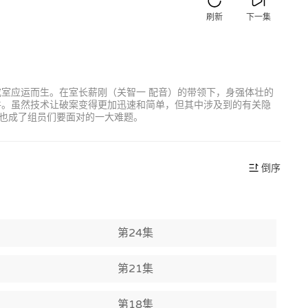
刷新
下一集
究室应运而生。在室长薪刚（关智一 配音）的带领下，身强体壮的
件。虽然技术让破案变得更加迅速和简单，但其中涉及到的有关隐
也成了组员们要面对的一大难题。
倒序
第24集
第21集
第18集