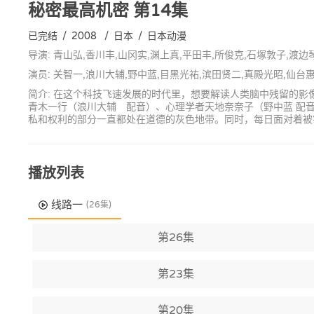
秘密最高机密
第14集
已完结
/
2008
/
日本
/
日本动漫
导演: 青山弘,香川丰,山冈实,渊上真,平田丰,所俊克,石塚敦子,渡
演员: 关智一,浪川大辅,野中蓝,目黑光祐,滨田贤二,真殿光昭,仙台
简介: 在这个科技飞速发展的时代里，想要解读人类脑中残留的
青木一行（浪川大辅 配音）、心理学者天地奈奈子（野中蓝 配
私和权利的部分一直都处在道德的灰色地带。同时，每日面对着被
播放列表
线路一
(26集)
第26集
第23集
第20集