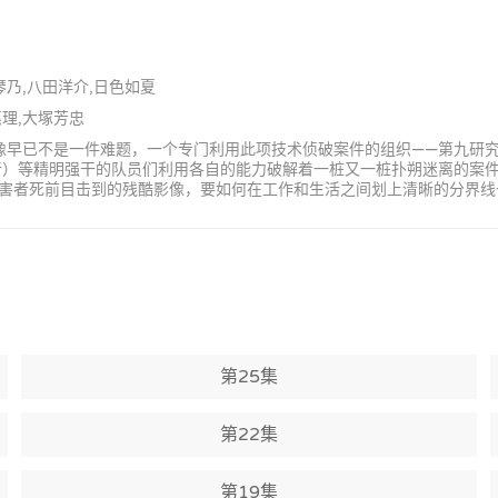
边琴乃,八田洋介,日色如夏
惠理,大塚芳忠
影像早已不是一件难题，一个专门利用此项技术侦破案件的组织——第九研
音）等精明强干的队员们利用各自的能力破解着一桩又一桩扑朔迷离的案
害者死前目击到的残酷影像，要如何在工作和生活之间划上清晰的分界线
第25集
第22集
第19集