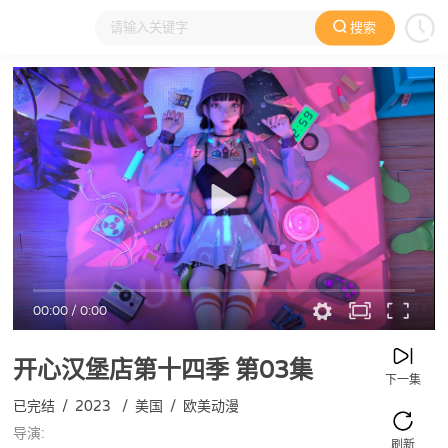
搜索
大家在看
日本动漫
国产动漫
欧美动漫
动漫电影
00:00
/
0:00
开心汉堡店第十四季
第03集
下一集
已完结
/
2023
/
美国
/
欧美动漫
导演:
刷新