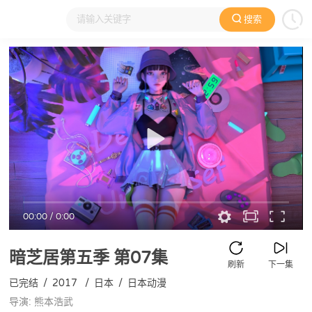
搜索
大家在看
日本动漫
国产动漫
欧美动漫
动漫电影
00:00
/
0:00
暗芝居第五季
第07集
刷新
下一集
已完结
/
2017
/
日本
/
日本动漫
导演: 熊本浩武