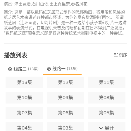
演员: 津田宽治,石川由依,田上真里奈,春名风花
简介: 这是一部以数码纸芝居形式制作的恐怖动画，将用昭和风格的
纸芝居艺术来讲述各种都市怪谈，为你的夏夜增添别样回忆。 所谓
纸芝居（连环画剧，幻灯片剧）是一种一边给小孩子看幻灯片一边讲
故事的表演形式，在电视机未普及的昭和初期在日本得到广泛发展。
“数码纸芝居”顾名思义即是将这种传统艺术搬到电视中的一种尝试。
播放列表
倒序
线路一
线路二
(13集)
(13集)
第13集
第12集
第11集
第10集
第09集
第08集
第07集
第06集
第05集
第04集
第03集
展开