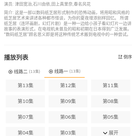
演员: 津田宽治,石川由依,田上真里奈,春名风花
简介: 这是一部以数码纸芝居形式制作的恐怖动画，将用昭和风格的
纸芝居艺术来讲述各种都市怪谈，为你的夏夜增添别样回忆。 所谓
纸芝居（连环画剧，幻灯片剧）是一种一边给小孩子看幻灯片一边讲
故事的表演形式，在电视机未普及的昭和初期在日本得到广泛发展。
“数码纸芝居”顾名思义即是将这种传统艺术搬到电视中的一种尝试。
播放列表
倒序
线路一
线路二
(13集)
(13集)
第13集
第12集
第11集
第10集
第09集
第08集
第07集
第06集
第05集
第04集
第03集
展开