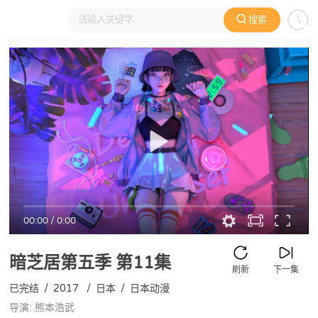
搜索
大家在看
日本动漫
国产动漫
欧美动漫
动漫电影
00:00
/
0:00
暗芝居第五季
第11集
刷新
下一集
已完结
/
2017
/
日本
/
日本动漫
导演: 熊本浩武