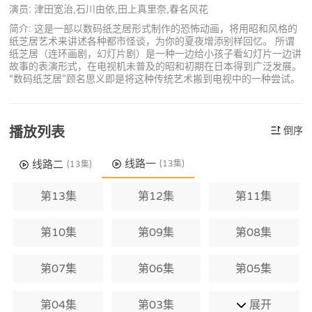
演员: 津田宽治,石川由依,田上真里奈,春名风花
简介: 这是一部以数码纸芝居形式制作的恐怖动画，将用昭和风格的
纸芝居艺术来讲述各种都市怪谈，为你的夏夜增添别样回忆。 所谓
纸芝居（连环画剧，幻灯片剧）是一种一边给小孩子看幻灯片一边讲
故事的表演形式，在电视机未普及的昭和初期在日本得到广泛发展。
“数码纸芝居”顾名思义即是将这种传统艺术搬到电视中的一种尝试。
播放列表
倒序
线路一
线路二
(13集)
(13集)
第13集
第12集
第11集
第10集
第09集
第08集
第07集
第06集
第05集
第04集
第03集
展开