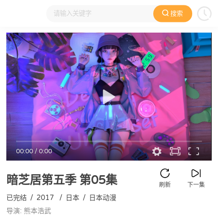
搜索
大家在看
日本动漫
国产动漫
欧美动漫
动漫电影
00:00
/
0:00
暗芝居第五季
第05集
刷新
下一集
已完结
/
2017
/
日本
/
日本动漫
导演: 熊本浩武