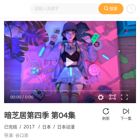
搜索
大家在看
日本动漫
国产动漫
欧美动漫
动漫电影
00:00
/
0:00
暗芝居第四季
第04集
刷新
下一集
已完结
/
2017
/
日本
/
日本动漫
导演: 谷口崇