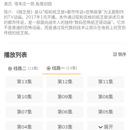
演员: 增本庄一郎,板尾创路
简介: 《暗芝居》是以“昭和纸芝居×都市传说×恐怖故事”为主题制作
的TV动画。2017年1月开播。本作通过昭和风格的纸芝居讲述日本
的都市传说，是一部面向成年人的独特“数码恐怖纸芝居动画”。它并
不是普通的恐怖动画，而是通过现代数码技术让观众在电视上欣赏到
传统的纸芝居。
播放列表
倒序
线路一
线路二
(13集)
(13集)
第13集
第12集
第11集
第10集
第09集
第08集
第07集
第06集
第05集
第04集
第03集
展开