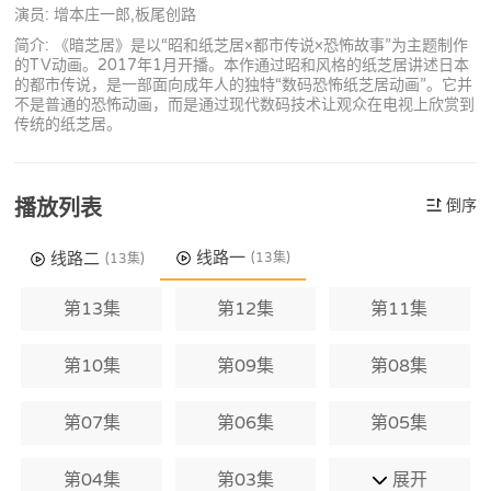
演员: 增本庄一郎,板尾创路
简介: 《暗芝居》是以“昭和纸芝居×都市传说×恐怖故事”为主题制作
的TV动画。2017年1月开播。本作通过昭和风格的纸芝居讲述日本
的都市传说，是一部面向成年人的独特“数码恐怖纸芝居动画”。它并
不是普通的恐怖动画，而是通过现代数码技术让观众在电视上欣赏到
传统的纸芝居。
播放列表
倒序
线路一
线路二
(13集)
(13集)
第13集
第12集
第11集
第10集
第09集
第08集
第07集
第06集
第05集
第04集
第03集
展开