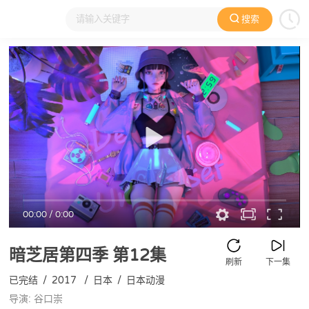
搜索
大家在看
日本动漫
国产动漫
欧美动漫
动漫电影
00:00
/
0:00
暗芝居第四季
第12集
刷新
下一集
已完结
/
2017
/
日本
/
日本动漫
导演: 谷口崇