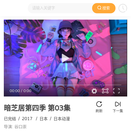
搜索
大家在看
日本动漫
国产动漫
欧美动漫
动漫电影
00:00
/
0:00
暗芝居第四季
第03集
刷新
下一集
已完结
/
2017
/
日本
/
日本动漫
导演: 谷口崇