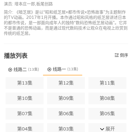
演员: 增本庄一郎,板尾创路
简介: 《暗芝居》是以“昭和纸芝居×都市传说×恐怖故事”为主题制作
的TV动画。2017年1月开播。本作通过昭和风格的纸芝居讲述日本
的都市传说，是一部面向成年人的独特“数码恐怖纸芝居动画”。它并
不是普通的恐怖动画，而是通过现代数码技术让观众在电视上欣赏到
传统的纸芝居。
播放列表
倒序
线路一
线路二
(13集)
(13集)
第13集
第12集
第11集
第10集
第09集
第08集
第07集
第06集
第05集
第04集
第03集
展开