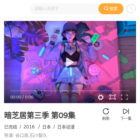
搜索
大家在看
日本动漫
国产动漫
欧美动漫
动漫电影
00:00
/
0:00
暗芝居第三季
第09集
刷新
下一集
已完结
/
2016
/
日本
/
日本动漫
导演: 谷口崇,石川智久