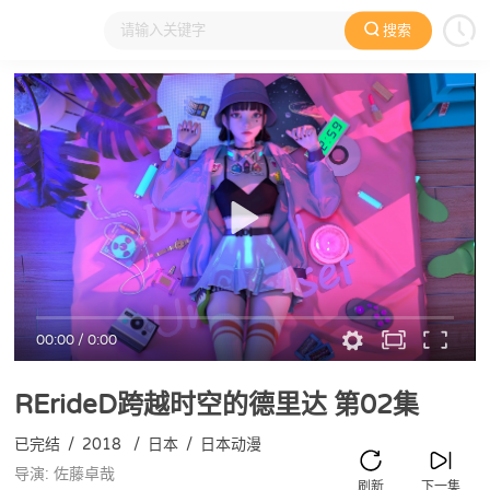
搜索
大家在看
日本动漫
国产动漫
欧美动漫
动漫电影
00:00
/
0:00
RErideD跨越时空的德里达
第02集
已完结
/
2018
/
日本
/
日本动漫
导演: 佐藤卓哉
刷新
下一集