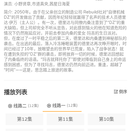
演员: 小野贤章,市道真央,茜屋日海夏
简介: 2050年。由于在父亲创立的制造公司·Rebuild社对“自律机械
DZ”的开发做出了贡献，因而年纪轻轻就赢得了名声的技术人员德里
达·伊万（主人公）。有一次，德里达与同僚内桑注意到了“DZ”的重
大缺陷，但上司却完全不听从忠告，对此感到恼火的他在知道危险的
情况下仍然拖延应对，并前去参加内桑的爱女·玛吉的生日派对。
但，在度过了一时平稳之后的第二天，德里达和内桑遭到神秘部队的
袭击。在出逃的最后，落入冷冻睡眠装置的德里达再次睁开眼时，时
间已经过了10年，放眼望去的世界早已荒废，陷入了战争状态！就
在遭到失控的“DZ”群的袭击，即将放弃一切的时候，德里达回想起
了内桑临终的话语。“玛吉就拜托你了”即使对降临到自己身上的命运
感到困惑，但为了寻找玛吉，德里达仍然向前迈进。重逢，超越了
“时间”——这是，思念踏上旅途的故事。
播放列表
倒序
线路一
线路二
(12集)
(12集)
第12集
第11集
第10集