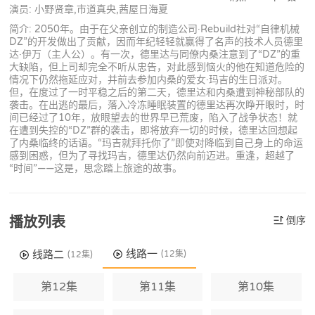
演员: 小野贤章,市道真央,茜屋日海夏
简介: 2050年。由于在父亲创立的制造公司·Rebuild社对“自律机械
DZ”的开发做出了贡献，因而年纪轻轻就赢得了名声的技术人员德里
达·伊万（主人公）。有一次，德里达与同僚内桑注意到了“DZ”的重
大缺陷，但上司却完全不听从忠告，对此感到恼火的他在知道危险的
情况下仍然拖延应对，并前去参加内桑的爱女·玛吉的生日派对。
但，在度过了一时平稳之后的第二天，德里达和内桑遭到神秘部队的
袭击。在出逃的最后，落入冷冻睡眠装置的德里达再次睁开眼时，时
间已经过了10年，放眼望去的世界早已荒废，陷入了战争状态！就
在遭到失控的“DZ”群的袭击，即将放弃一切的时候，德里达回想起
了内桑临终的话语。“玛吉就拜托你了”即使对降临到自己身上的命运
感到困惑，但为了寻找玛吉，德里达仍然向前迈进。重逢，超越了
“时间”——这是，思念踏上旅途的故事。
播放列表
倒序
线路一
线路二
(12集)
(12集)
第12集
第11集
第10集