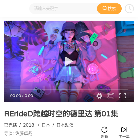
搜索
大家在看
日本动漫
国产动漫
欧美动漫
动漫电影
00:00
/
0:00
RErideD跨越时空的德里达
第01集
已完结
/
2018
/
日本
/
日本动漫
导演: 佐藤卓哉
刷新
下一集