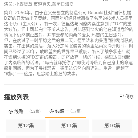
演员: 小野贤章,市道真央,茜屋日海夏
简介: 2050年。由于在父亲创立的制造公司·Rebuild社对“自律机械
DZ”的开发做出了贡献，因而年纪轻轻就赢得了名声的技术人员德里
达·伊万（主人公）。有一次，德里达与同僚内桑注意到了“DZ”的重
大缺陷，但上司却完全不听从忠告，对此感到恼火的他在知道危险的
情况下仍然拖延应对，并前去参加内桑的爱女·玛吉的生日派对。
但，在度过了一时平稳之后的第二天，德里达和内桑遭到神秘部队的
袭击。在出逃的最后，落入冷冻睡眠装置的德里达再次睁开眼时，时
间已经过了10年，放眼望去的世界早已荒废，陷入了战争状态！就
在遭到失控的“DZ”群的袭击，即将放弃一切的时候，德里达回想起
了内桑临终的话语。“玛吉就拜托你了”即使对降临到自己身上的命运
感到困惑，但为了寻找玛吉，德里达仍然向前迈进。重逢，超越了
“时间”——这是，思念踏上旅途的故事。
播放列表
倒序
线路一
线路二
(12集)
(12集)
第12集
第11集
第10集