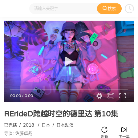
搜索
大家在看
日本动漫
国产动漫
欧美动漫
动漫电影
00:00
/
0:00
RErideD跨越时空的德里达
第10集
已完结
/
2018
/
日本
/
日本动漫
导演: 佐藤卓哉
刷新
下一集