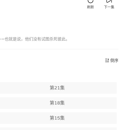
刷新
下一集
——也就是说，他们没有试图杀死彼此。
倒序
第21集
第18集
第15集