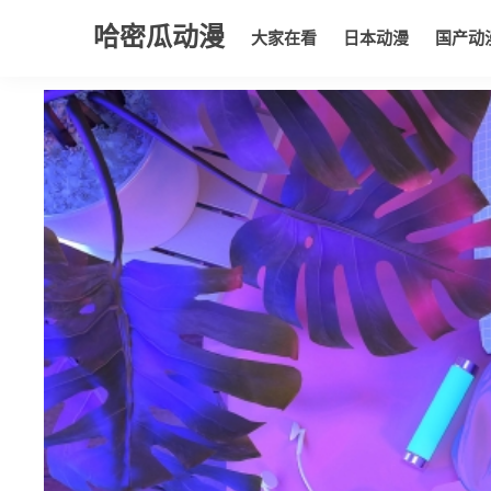
哈密瓜动漫
大家在看
日本动漫
国产动
大家在看
日本动漫
国产动漫
欧美动漫
动漫