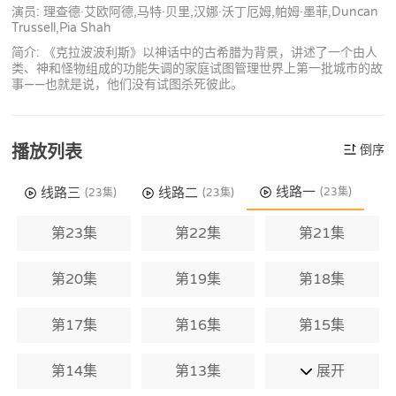
演员: 理查德·艾欧阿德,马特·贝里,汉娜·沃丁厄姆,帕姆·墨菲,Duncan
Trussell,Pia Shah
简介: 《克拉波波利斯》以神话中的古希腊为背景，讲述了一个由人
类、神和怪物组成的功能失调的家庭试图管理世界上第一批城市的故
事——也就是说，他们没有试图杀死彼此。
播放列表
倒序
线路一
线路三
线路二
(23集)
(23集)
(23集)
第23集
第22集
第21集
第20集
第19集
第18集
第17集
第16集
第15集
第14集
第13集
展开