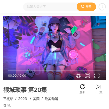
搜索
大家在看
日本动漫
国产动漫
欧美动漫
动漫电影
00:00
/
0:00
猥城琐事
第20集
刷新
下一集
已完结
/
2023
/
美国
/
欧美动漫
导演: