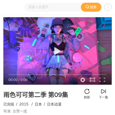
搜索
大家在看
日本动漫
国产动漫
欧美动漫
动漫电影
00:00
/
0:00
雨色可可第二季
第09集
刷新
下一集
已完结
/
2015
/
日本
/
日本动漫
导演: 古贺一成