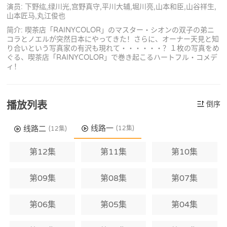
演员: 下野纮,绿川光,宫野真守,平川大辅,堀川亮,山本和臣,山谷祥生,
山本匠马,丸江俊也
简介: 喫茶店「RAINYCOLOR」のマスター・シオンの双子の弟ニ
コラとノエルが突然日本にやってきた！さらに、オーナー天見と知
り合いという写真家の有沢も現れて・・・・・・？１枚の写真をめ
ぐる、喫茶店「RAINYCOLOR」で巻き起こるハートフル・コメデ
ィ！
播放列表
倒序
线路一
线路二
(12集)
(12集)
第12集
第11集
第10集
第09集
第08集
第07集
第06集
第05集
第04集