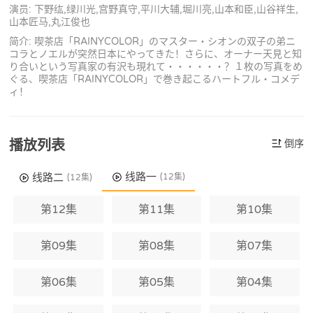
演员: 下野纮,绿川光,宫野真守,平川大辅,堀川亮,山本和臣,山谷祥生,
山本匠马,丸江俊也
简介: 喫茶店「RAINYCOLOR」のマスター・シオンの双子の弟ニ
コラとノエルが突然日本にやってきた！さらに、オーナー天見と知
り合いという写真家の有沢も現れて・・・・・・？１枚の写真をめ
ぐる、喫茶店「RAINYCOLOR」で巻き起こるハートフル・コメデ
ィ！
播放列表
倒序
线路一
线路二
(12集)
(12集)
第12集
第11集
第10集
第09集
第08集
第07集
第06集
第05集
第04集