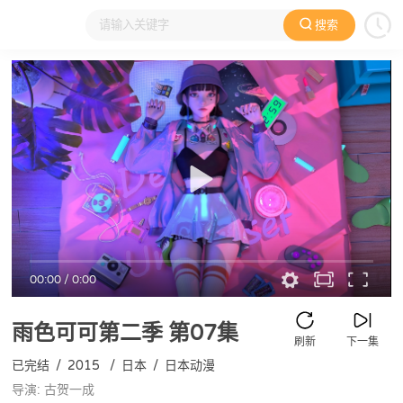
搜索
大家在看
日本动漫
国产动漫
欧美动漫
动漫电影
00:00
/
0:00
雨色可可第二季
第07集
刷新
下一集
已完结
/
2015
/
日本
/
日本动漫
导演: 古贺一成