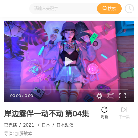
搜索
大家在看
日本动漫
国产动漫
欧美动漫
动漫电影
00:00
/
0:00
岸边露伴一动不动
第04集
刷新
下一集
已完结
/
2021
/
日本
/
日本动漫
导演: 加藤敏幸