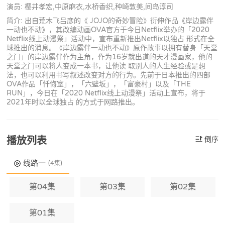
演员: 樱井孝宏,中原麻衣,水桥香织,种崎敦美,间岛淳司
简介: 出自荒木飞吕彦的《 JOJO的奇妙冒险》衍伸作品《岸边露伴
一动也不动》，其改编动画OVA官方于今日Netflix举办的「2020
Netflix线上动漫祭」活动中，宣布重新推出Netflix以独占 形式在全
球推出的消息。《岸边露伴一动也不动》原作故事以拥有替身「天堂
之门」的岸边露伴作为主角，作为16岁就出道的天才漫画家，他的
天堂之门可以将人变成一本书，让他读 取别人的人生经验或是想
法，也可以利用书写叙述改变对方的行为。先前于日本推出的四部
OVA作品「忏悔室」，「六壁坂」，「富豪村」以及「THE
RUN」，今日在「2020 Netflix线上动漫祭」活动上宣布，将于
2021年时以全球独占 的方式于网路推出。
播放列表
倒序
线路一
(4集)
第04集
第03集
第02集
第01集