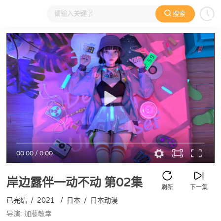
搜索
大家在看
日本动漫
国产动漫
欧美动漫
动漫电影
00:00
/
0:00
岸边露伴一动不动
第02集
刷新
下一集
已完结
/
2021
/
日本
/
日本动漫
导演: 加藤敏幸