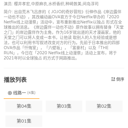
演员: 樱井孝宏,中原麻衣,水桥香织,种崎敦美,间岛淳司
简介: 出自荒木飞吕彦的《 JOJO的奇妙冒险》衍伸作品《岸边露伴
一动也不动》，其改编动画OVA官方于今日Netflix举办的「2020
Netflix线上动漫祭」活动中，宣布重新推出Netflix以独占 形式在全
球推出的消息。《岸边露伴一动也不动》原作故事以拥有替身「天堂
之门」的岸边露伴作为主角，作为16岁就出道的天才漫画家，他的
天堂之门可以将人变成一本书，让他读 取别人的人生经验或是想
法，也可以利用书写叙述改变对方的行为。先前于日本推出的四部
OVA作品「忏悔室」，「六壁坂」，「富豪村」以及「THE
RUN」，今日在「2020 Netflix线上动漫祭」活动上宣布，将于
2021年时以全球独占 的方式于网路推出。
播放列表
倒序
线路一
(4集)
第04集
第03集
第02集
第01集