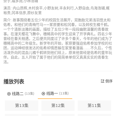
奈子,福多润,小林浩辅
演员: 内山昂辉,木村良平,小野友树,丰永利行,入野自由,鸟海浩辅,梶
裕贵,冈本信彦,原纱友里
简介: 故事围绕着五位少年的校园生活展开，双胞胎兄弟浅羽悠太和
佑希，和他们的青梅竹马——冢原要和松冈春，以及转校生橘千鹤。
一个个清新淡雅的画面，描绘了五位少年一段段幽默温馨的青春故
事。在漫天樱花飞舞中，穗稀高中的学生迎来了开学典礼。四名少年
曾经在春天相遇，之后便共同度过了许多个春天，今年的他们成为了
穗稀高中的二年级生。新学年的开始，冢原要强迫佑希参加学校的社
团，运动神经很发达的佑希却情愿躲在家里看漫画……不久后，个性
活泼外向的混血儿橘千鹤转到他们班上，原来他曾经是佑希的童年玩
伴。自此，五人开始了属于他们的简简单单但又真真实实的青春生
活。
播放列表
倒序
线路一
线路二
(13集)
(13集)
第13集
第12集
第11集