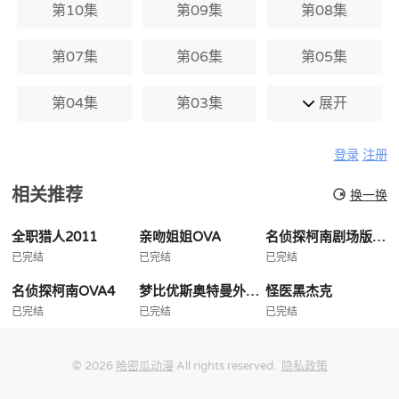
第10集
第09集
第08集
第07集
第06集
第05集
第04集
第03集
展开
登录
注册
相关推荐
换一换
全职猎人2011
亲吻姐姐OVA
名侦探柯南剧场版国语版
已完结
已完结
已完结
名侦探柯南OVA4
梦比优斯奥特曼外传亡灵复活
怪医黑杰克
已完结
已完结
已完结
© 2026
哈密瓜动漫
All rights reserved.
隐私政策