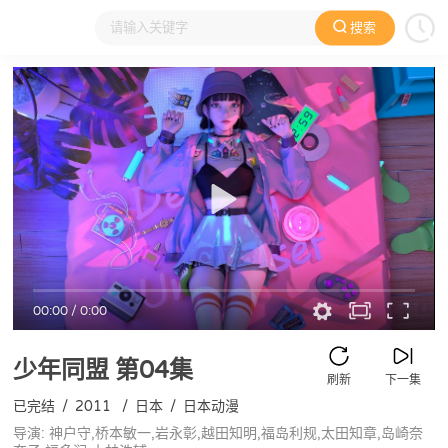
搜索
大家在看
日本动漫
国产动漫
欧美动漫
动漫电影
00:00
/
0:00
少年同盟
第04集
刷新
下一集
已完结
/
2011
/
日本
/
日本动漫
导演: 神户守,桥本敏一,岩永彰,越田知明,福岛利规,太田知章,岛崎奈