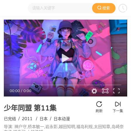
搜索
大家在看
日本动漫
国产动漫
欧美动漫
动漫电影
00:00
/
0:00
少年同盟
第11集
刷新
下一集
已完结
/
2011
/
日本
/
日本动漫
导演: 神户守,桥本敏一,岩永彰,越田知明,福岛利规,太田知章,岛崎奈