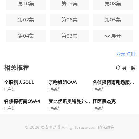
第10集
第09集
第08集
第07集
第06集
第05集
第04集
第03集
展开
登录
注册
相关推荐
换一换
全职猎人2011
亲吻姐姐OVA
名侦探柯南剧场版国语版
已完结
已完结
已完结
名侦探柯南OVA4
梦比优斯奥特曼外传亡灵复活
怪医黑杰克
已完结
已完结
已完结
© 2026
哈密瓜动漫
All rights reserved.
隐私政策