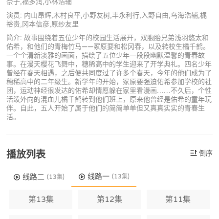
奈子,福多润,小林浩辅
演员: 内山昂辉,木村良平,小野友树,丰永利行,入野自由,鸟海浩辅,梶
裕贵,冈本信彦,原纱友里
简介: 故事围绕着五位少年的校园生活展开，双胞胎兄弟浅羽悠太和
佑希，和他们的青梅竹马——冢原要和松冈春，以及转校生橘千鹤。
一个个清新淡雅的画面，描绘了五位少年一段段幽默温馨的青春故
事。在漫天樱花飞舞中，穗稀高中的学生迎来了开学典礼。四名少年
曾经在春天相遇，之后便共同度过了许多个春天，今年的他们成为了
穗稀高中的二年级生。新学年的开始，冢原要强迫佑希参加学校的社
团，运动神经很发达的佑希却情愿躲在家里看漫画……不久后，个性
活泼外向的混血儿橘千鹤转到他们班上，原来他曾经是佑希的童年玩
伴。自此，五人开始了属于他们的简简单单但又真真实实的青春生
活。
播放列表
倒序
线路一
线路二
(13集)
(13集)
第13集
第12集
第11集