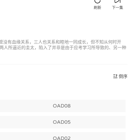
刷新
下一集
尽管没有血缘关系，三人也关系和睦地一同成长，但不知从何时开
两人所逼近的圭太，陷入了并非是由于应考学习所导致的、另一种
倒序
OAD08
OAD05
OAD02