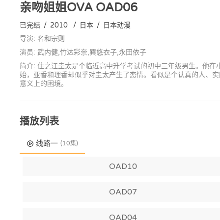
亲吻姐姐OVA
OAD06
已完结
/
2010
/
日本
/
日本动漫
导演: 名和宗则
演员: 武内健,竹达彩奈,巽悠衣子,永田依子
简介: 住之江圭太是个临近高中升学考试的初中三年级男生。他
始，亚香和理香却似乎对圭太产生了恋情。看似是个认真的人、实
意义上的困境。
播放列表
线路一
(10集)
OAD10
OAD07
OAD04