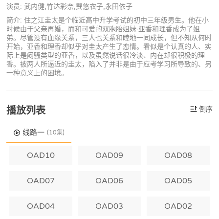
演员: 武内健,竹达彩奈,巽悠衣子,永田依子
简介: 住之江圭太是个临近高中升学考试的初中三年级男生。他在小
时候由于父亲再婚，而和可爱的双胞胎姐妹·亚香和理香成为了姐
弟。尽管没有血缘关系，三人也关系和睦地一同成长，但不知从何时
开始，亚香和理香却似乎对圭太产生了恋情。看似是个认真的人、实
际上是闷骚类型的亚香，以及虽然说话很冷淡、内在却很积极的理
香。被两人所逼近的圭太，陷入了并非是由于应考学习所导致的、另
一种意义上的困境。
播放列表
倒序
线路一
(10集)
OAD10
OAD09
OAD08
OAD07
OAD06
OAD05
OAD04
OAD03
OAD02