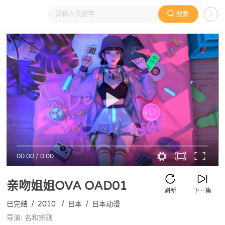
搜索
大家在看
日本动漫
国产动漫
欧美动漫
动漫电影
00:00
/
0:00
亲吻姐姐OVA
OAD01
刷新
下一集
已完结
/
2010
/
日本
/
日本动漫
导演: 名和宗则