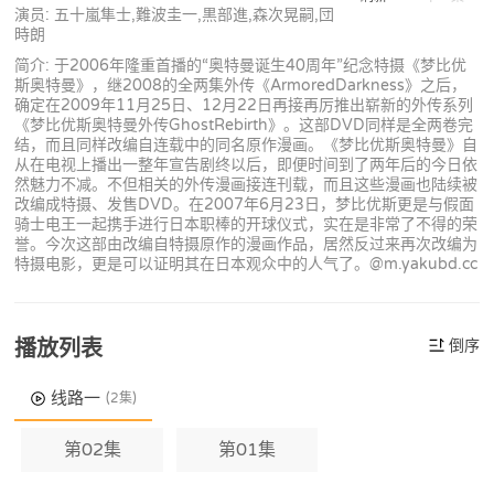
演员: 五十嵐隼士,難波圭一,黒部進,森次晃嗣,団
時朗
简介: 于2006年隆重首播的“奥特曼诞生40周年”纪念特摄《梦比优
斯奥特曼》，继2008的全两集外传《ArmoredDarkness》之后，
确定在2009年11月25日、12月22日再接再厉推出崭新的外传系列
《梦比优斯奥特曼外传GhostRebirth》。这部DVD同样是全两卷完
结，而且同样改编自连载中的同名原作漫画。《梦比优斯奥特曼》自
从在电视上播出一整年宣告剧终以后，即便时间到了两年后的今日依
然魅力不减。不但相关的外传漫画接连刊载，而且这些漫画也陆续被
改编成特摄、发售DVD。在2007年6月23日，梦比优斯更是与假面
骑士电王一起携手进行日本职棒的开球仪式，实在是非常了不得的荣
誉。今次这部由改编自特摄原作的漫画作品，居然反过来再次改编为
特摄电影，更是可以证明其在日本观众中的人气了。@m.yakubd.cc
播放列表
倒序
线路一
(2集)
第02集
第01集