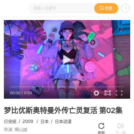
搜索
大家在看
日本动漫
国产动漫
欧美动漫
动漫电影
00:00
/
0:00
梦比优斯奥特曼外传亡灵复活
第02集
已完结
/
2009
/
日本
/
日本动漫
导演: 横山誠
刷新
下一集