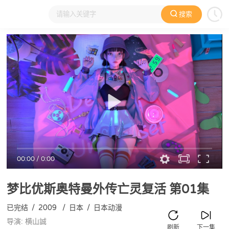
搜索
大家在看
日本动漫
国产动漫
欧美动漫
动漫电影
00:00
/
0:00
梦比优斯奥特曼外传亡灵复活
第01集
已完结
/
2009
/
日本
/
日本动漫
导演: 横山誠
刷新
下一集