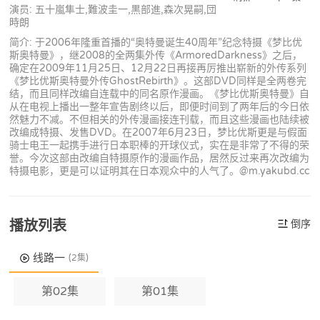
演员: 五十嵐隼士,難波圭一,黒部進,森次晃嗣,団
時朗
简介: 于2006年隆重首播的“奥特曼诞生40周年”纪念特摄《梦比优
斯奥特曼》，继2008的全两集外传《ArmoredDarkness》之后，
确定在2009年11月25日、12月22日再接再厉推出崭新的外传系列
《梦比优斯奥特曼外传GhostRebirth》。这部DVD同样是全两卷完
结，而且同样改编自连载中的同名原作漫画。《梦比优斯奥特曼》自
从在电视上播出一整年宣告剧终以后，即便时间到了两年后的今日依
然魅力不减。不但相关的外传漫画接连刊载，而且这些漫画也陆续被
改编成特摄、发售DVD。在2007年6月23日，梦比优斯更是与假面
骑士电王一起携手进行日本职棒的开球仪式，实在是非常了不得的荣
誉。今次这部由改编自特摄原作的漫画作品，居然反过来再次改编为
特摄电影，更是可以证明其在日本观众中的人气了。@m.yakubd.cc
播放列表
倒序
线路一
(2集)
第02集
第01集