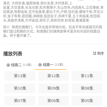
演员: 大桥彩香,福原绫香,原纱友里,木村珠莉,上
坂堇,大空直美,长岛光那,松井惠理子,东山奈央,内田真礼,立花理香,津
田美波,牧野由依,花守由美里,都丸千代,卢婷,佳村遥,樱咲千依,早见沙
织,金子有希,原田瞳,洲崎绫,饭田友子,赤崎千夏,五十岚裕美,松田飒
水,高森奈津美,大坪由佳,原优子,高桥花林,松嵜丽,春濑夏美
简介: 熟悉的偶像们，今天也是非常地吵闹，包含平常未被描写的偶
像们度过假期的方式，和偶像们的搞笑剧等丰富多彩内容的短篇动
画，终于要开幕了。
播放列表
倒序
线路一
线路二
(13集)
(13集)
第13集
第12集
第11集
第10集
第09集
第08集
第07集
第06集
第05集