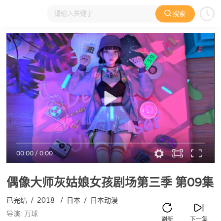
搜索
大家在看
日本动漫
国产动漫
欧美动漫
动漫电影
00:00
/
0:00
偶像大师灰姑娘女孩剧场第三季
第09集
已完结
/
2018
/
日本
/
日本动漫
导演: 万球
刷新
下一集