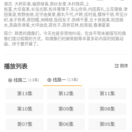
演员: 大桥彩香,福原绫香,原纱友里,木村珠莉,上
坂堇,大空直美,长岛光那,松井惠理子,东山奈央,内田真礼,立花理香,津
田美波,牧野由依,花守由美里,都丸千代,卢婷,佳村遥,樱咲千依,早见沙
织,金子有希,原田瞳,洲崎绫,饭田友子,赤崎千夏,五十岚裕美,松田飒
水,高森奈津美,大坪由佳,原优子,高桥花林,松嵜丽,春濑夏美
简介: 熟悉的偶像们，今天也是非常地吵闹，包含平常未被描写的偶
像们度过假期的方式，和偶像们的搞笑剧等丰富多彩内容的短篇动
画，终于要开幕了。
播放列表
倒序
线路一
线路二
(13集)
(13集)
第13集
第12集
第11集
第10集
第09集
第08集
第07集
第06集
第05集