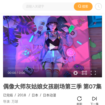
搜索
大家在看
日本动漫
国产动漫
欧美动漫
动漫电影
00:00
/
0:00
偶像大师灰姑娘女孩剧场第三季
第07集
已完结
/
2018
/
日本
/
日本动漫
导演: 万球
刷新
下一集