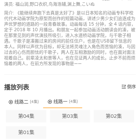
演员: 福山润,野口衣织,鸟海浩辅,渊上舞,こいぬ
简介: 《能继续奔跑下去真是太好了》是以日本知名的动画专科学校
代代木动画学院为原型而创作的短篇动画，讲述少男少女们追逐成为
声优梦想的道路的一段青春故事。动画每话 15 分钟，全 4 话内容，
定于 2018 年 10 月播出。和朋友一起参加动画活动朗读会的凑，被
在那里见到的声优演技所吸引，进入水道桥动画学院，与千歌子相
遇。千歌子是凑搬过来的房间的前任住户，也是在USB留下信息的
本人。同样以声优为目标，却无法将灵魂注入角色而苦恼的凑，与因
过去的心伤而胆怯的千歌子，两人在互相激励的同时，也在面对面注
视着自己。前辈凌太和景等人，也在见证两人的成长。止步不前而烦
恼着的两人，在前方所发现的事物是——
播放列表
倒序
线路一
线路二
(4集)
(4集)
第04集
第03集
第02集
第01集