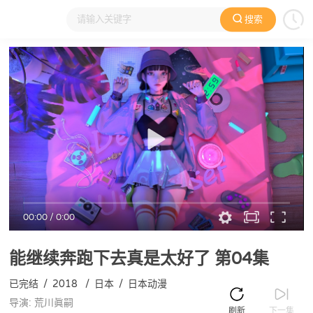
搜索
大家在看
日本动漫
国产动漫
欧美动漫
动漫电影
00:00
/
0:00
能继续奔跑下去真是太好了
第04集
已完结
/
2018
/
日本
/
日本动漫
导演: 荒川眞嗣
刷新
下一集