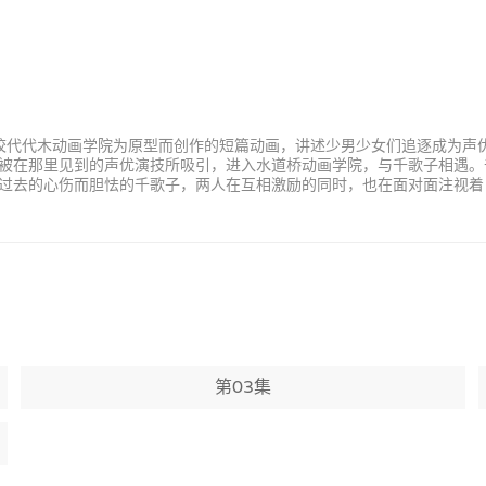
校代代木动画学院为原型而创作的短篇动画，讲述少男少女们追逐成为声优梦
的凑，被在那里见到的声优演技所吸引，进入水道桥动画学院，与千歌子相遇
过去的心伤而胆怯的千歌子，两人在互相激励的同时，也在面对面注视着
第03集