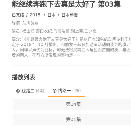
能继续奔跑下去真是太好了
第03集
已完结
/
2018
/
日本
/
日本动漫
导演: 荒川眞嗣
演员: 福山润,野口衣织,鸟海浩辅,渊上舞,こいぬ
简介: 《能继续奔跑下去真是太好了》是以日本知名的动画专科学
定于 2018 年 10 月播出。和朋友一起参加动画活动朗读会
人。同样以声优为目标，却无法将灵魂注入角色而苦恼的凑，与因
着的两人，在前方所发现的事物是——
播放列表
线路一
线路二
(4集)
(4集)
第04集
第01集