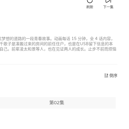
刷新
下一集
想的道路的一段青春故事。动画每话 15 分钟，全 4 话内容，
。千歌子是凑搬过来的房间的前任住户，也是在USB留下信息的本
自己。前辈凌太和景等人，也在见证两人的成长。止步不前而烦恼
倒序
第02集