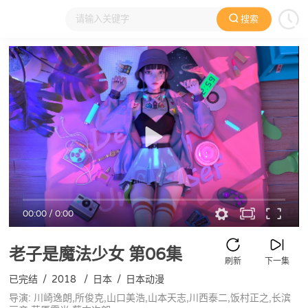
搜索
大家在看
日本动漫
国产动漫
欧美动漫
动漫电影
00:00
/
0:00
老子是魔法少女
第06集
刷新
下一集
已完结
/
2018
/
日本
/
日本动漫
导演: 川崎逸朗,所俊克,山口美浩,山本天志,川西泰二,饭村正之,长滨