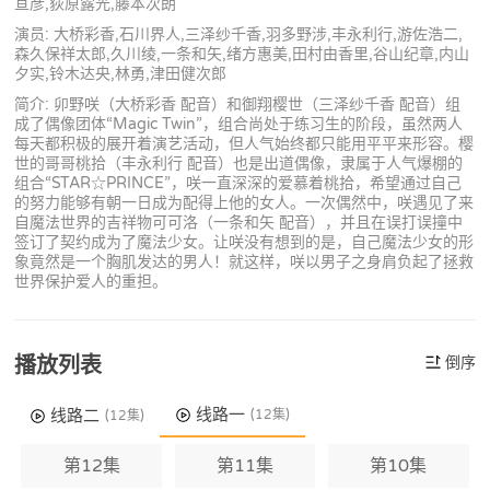
亘彦,荻原露光,藤本次朗
演员: 大桥彩香,石川界人,三泽纱千香,羽多野涉,丰永利行,游佐浩二,
森久保祥太郎,久川绫,一条和矢,绪方惠美,田村由香里,谷山纪章,内山
夕实,铃木达央,林勇,津田健次郎
简介: 卯野咲（大桥彩香 配音）和御翔樱世（三泽纱千香 配音）组
成了偶像团体“Magic Twin”，组合尚处于练习生的阶段，虽然两人
每天都积极的展开着演艺活动，但人气始终都只能用平平来形容。樱
世的哥哥桃拾（丰永利行 配音）也是出道偶像，隶属于人气爆棚的
组合“STAR☆PRINCE”，咲一直深深的爱慕着桃拾，希望通过自己
的努力能够有朝一日成为配得上他的女人。一次偶然中，咲遇见了来
自魔法世界的吉祥物可可洛（一条和矢 配音），并且在误打误撞中
签订了契约成为了魔法少女。让咲没有想到的是，自己魔法少女的形
象竟然是一个胸肌发达的男人！就这样，咲以男子之身肩负起了拯救
世界保护爱人的重担。
播放列表
倒序
线路一
线路二
(12集)
(12集)
第12集
第11集
第10集