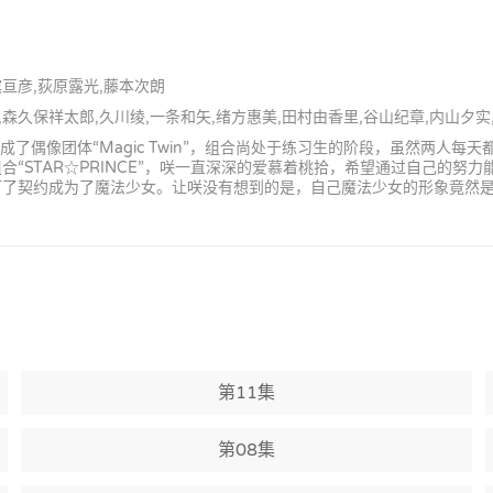
滨亘彦,荻原露光,藤本次朗
二,森久保祥太郎,久川绫,一条和矢,绪方惠美,田村由香里,谷山纪章,内山夕实
组成了偶像团体“Magic Twin”，组合尚处于练习生的阶段，虽然两
合“STAR☆PRINCE”，咲一直深深的爱慕着桃拾，希望通过自己的
订了契约成为了魔法少女。让咲没有想到的是，自己魔法少女的形象竟然
第11集
第08集