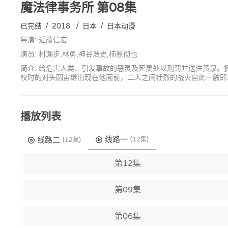
魔法律事务所
第08集
已完结
/
2018
/
日本
/
日本动漫
导演: 近藤信宏
演员: 村瀬步,林勇,神谷浩史,柿原彻也
简介: 给危害人类、引发事故的恶灵及死灵处以刑罚并送往黄泉
校时的对头圆宙继出现在他面前，二人之间壮烈的战火自此一触即
播放列表
线路一
线路二
(12集)
(12集)
第12集
第09集
第06集