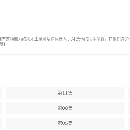
。拥有这种能力的天才正是魔法律执行人·六冰及他的助手草野。在他们身
发！
第11集
第08集
第05集