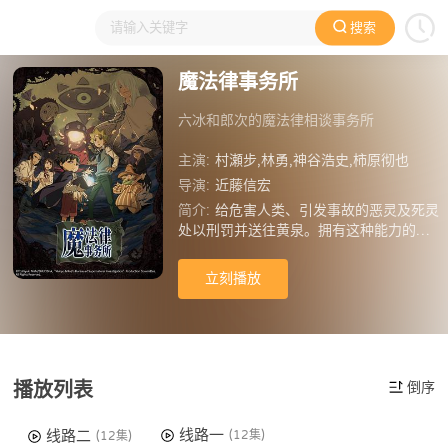
搜索
大家在看
日本动漫
国产动漫
欧美动漫
动漫电影
魔法律事务所
六冰和郎次的魔法律相谈事务所
主演:
村瀬步,林勇,神谷浩史,柿原彻也
导演:
近藤信宏
简介:
给危害人类、引发事故的恶灵及死灵
处以刑罚并送往黄泉。拥有这种能力的天
才正是魔法律执行人·六冰及他的助手草
野。在他们身旁，不断聚集着为幽灵之事
立刻播放
而烦恼的人们。某天，六冰就读魔法律学
校时的对头圆宙继出现在他面前，二人之
间壮烈的战火自此一触即发！
播放列表
倒序
线路一
线路二
(12集)
(12集)