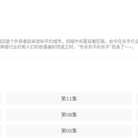
”福冈是个外表看起来很和平的城市，但暗中却蔓延着犯罪。如今在杀手行
事黑暗行业的男人们的故事编织而成之时，“专杀杀手的杀手”现身了——。
第11集
第08集
第05集