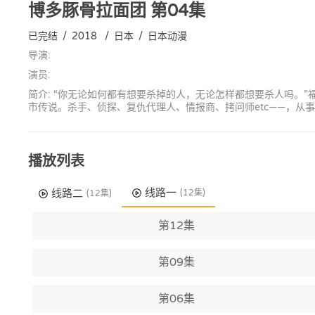
博多豚骨拉面团
第04集
已完结
/
2018
/
日本
/
日本动漫
导演:
演员:
简介: “你无论如何都有想要杀掉的人，无论怎样都想要杀人吗。
市传说。杀手、侦探、复仇代理人、情报商、拷问师etc——，从
播放列表
线路一
线路二
(12集)
(12集)
第12集
第09集
第06集