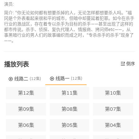
演员:
简介: “你无论如何都有想要杀掉的人，无论怎样都想要杀人吗。”福
冈是个外表看起来很和平的城市，但暗中却蔓延着犯罪。如今在杀手
行业的激战区，存在着专以杀手为目标的杀手——甚至出现了这样的
都市传说。杀手、侦探、复仇代理人、情报商、拷问师etc——，从
事黑暗行业的男人们的故事编织而成之时，“专杀杀手的杀手”现身了
——。
播放列表
倒序
线路一
线路二
(12集)
(12集)
第12集
第11集
第10集
第09集
第08集
第07集
第06集
第05集
第04集