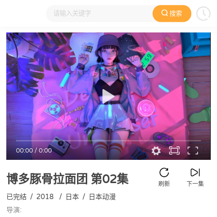
搜索
大家在看
日本动漫
国产动漫
欧美动漫
动漫电影
00:00
/
0:00
博多豚骨拉面团
第02集
刷新
下一集
已完结
/
2018
/
日本
/
日本动漫
导演: