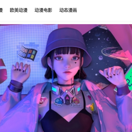
漫
欧美动漫
动漫电影
动态漫画
电影
动态漫画