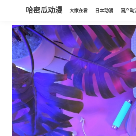
哈密瓜动漫
大家在看
日本动漫
国产动
大家在看
日本动漫
国产动漫
欧美动漫
动漫