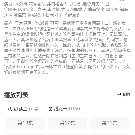
演员: 水濑祈,花泽香菜,井口裕香,早见沙织,能登麻美子,日
笠阳子,Lynn,金元寿子,本渡枫,大原沙耶香,寺杣昌纪,松冈祯丞,福岛
润,阿澄佳奈,远藤绫,小松未可子,茅野爱衣
简介: 玉木真理（水濑祈 配音）是就读于多多良西高中二年级的女
生，生性活泼开朗的她是一个容易对新鲜事物产生好奇心的女孩，但
是本性中的谨慎和胆小又让她对这些事物往往浅尝辄止，无法深入。
这一天，真理邂逅了名为小渕泽报濑（花泽香菜 配音）的同学，她
的母亲是一名南极观测队队员，因此，从 很小的时候起，真理就对
南极这片冰封的土地充满了好奇。在报濑的影响下，真理开始向往踏
上南极的土地。性格开朗在便利店打工的三宅日向（井口裕香 配
音）、虽然年龄小但意外的老成的白石结月（早见沙织 配音），在
“南极Challenge”的队长藤堂吟（能登麻美子 配音）的带领下，少女
们向着梦想开始了进发。
播放列表
倒序
线路一
线路二
(13集)
(13集)
第13集
第12集
第11集