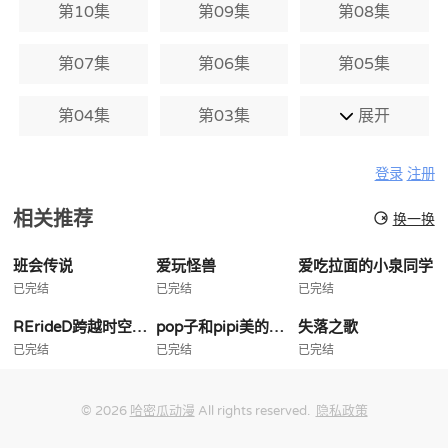
第10集
第09集
第08集
第07集
第06集
第05集
第04集
第03集
展开
登录
注册
相关推荐
换一换
班会传说
爱玩怪兽
爱吃拉面的小泉同学
已完结
已完结
已完结
RErideD跨越时空的德里达
pop子和pipi美的日常
失落之歌
已完结
已完结
已完结
© 2026
哈密瓜动漫
All rights reserved.
隐私政策