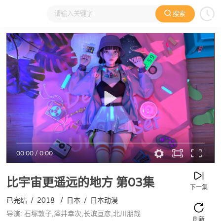
搜索
大家在看
日本动漫
国产动漫
欧美动漫
动漫电影
00:00
/
0:00
比宇宙更遥远的地方
第03集
下一集
已完结
/
2018
/
日本
/
日本动漫
导演: 石塚敦子,泽井幸次,长滨亘彦,北川朋哉
刷新