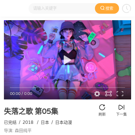
搜索
大家在看
日本动漫
国产动漫
欧美动漫
动漫电影
00:00
/
0:00
失落之歌
第05集
刷新
下一集
已完结
/
2018
/
日本
/
日本动漫
导演: 森田纯平