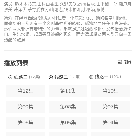
演员: 铃木木乃美,田村由香里,久野美咲,高桥智秋,山下诚一郎,濑户麻
沙美,芹泽优,茅野爱衣,小山刚志,铃木裕斗,小形满,糸博
简介: 在绿意盎然的边境小村住着一个吃货少女，她的名字叫做琳。
而豪华的王都则有一个名叫菲妮斯的歌姬，孤独地居住在王宫深处。
她们两人都拥有着特别的力量，那就是通过唱歌能够引发包括治愈伤
口、生出水源、起风等奇迹般的现象，而命运却将这两人引导向一条
残酷的旅途.......
播放列表
倒序
线路一
线路三
线路二
(12集)
(12集)
(12集)
第12集
第11集
第10集
第09集
第08集
第07集
第06集
第05集
第04集