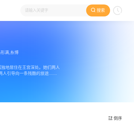
搜索
小形满,糸博
孤独地居住在王宫深处。她们两人
向一条残酷的旅途.......
倒序