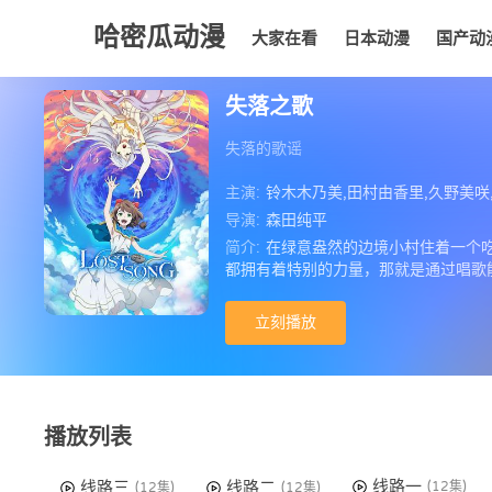
哈密瓜动漫
大家在看
日本动漫
国产动
大家在看
日本动漫
国产动漫
欧美动漫
动漫
失落之歌
失落的歌谣
主演:
铃木木乃美,田村由香里,久野美咲
导演:
森田纯平
简介:
在绿意盎然的边境小村住着一个
都拥有着特别的力量，那就是通过唱歌能
立刻播放
播放列表
线路一
线路三
线路二
(12集)
(12集)
(12集)