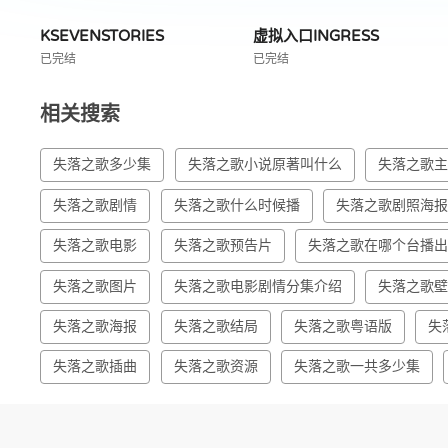
KSEVENSTORIES
虚拟入口INGRESS
已完结
已完结
相关搜索
失落之歌多少集
失落之歌小说原著叫什么
失落之歌
失落之歌剧情
失落之歌什么时候播
失落之歌剧照海
失落之歌电影
失落之歌预告片
失落之歌在哪个台播
失落之歌图片
失落之歌电影剧情分集介绍
失落之歌
失落之歌海报
失落之歌结局
失落之歌粤语版
失
失落之歌插曲
失落之歌资源
失落之歌一共多少集