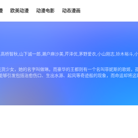
漫
欧美动漫
动漫电影
动态漫画
电影
动态漫画
,高桥智秋,山下诚一郎,濑户麻沙美,芹泽优,茅野爱衣,小山刚志,铃木裕斗,
吃货少女，她的名字叫做琳。而豪华的王都则有一个名叫菲妮斯的歌姬，
够引发包括治愈伤口、生出水源、起风等奇迹般的现象，而命运却将这两人引导