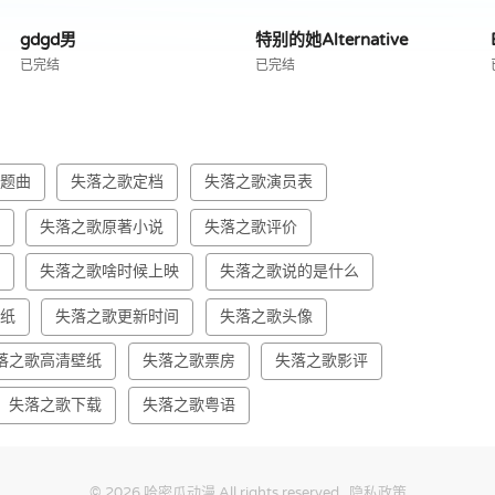
gdgd男
特别的她Alternative
已完结
已完结
主题曲
失落之歌定档
失落之歌演员表
报
失落之歌原著小说
失落之歌评价
出
失落之歌啥时候上映
失落之歌说的是什么
壁纸
失落之歌更新时间
失落之歌头像
落之歌高清壁纸
失落之歌票房
失落之歌影评
失落之歌下载
失落之歌粤语
© 2026
哈密瓜动漫
All rights reserved.
隐私政策